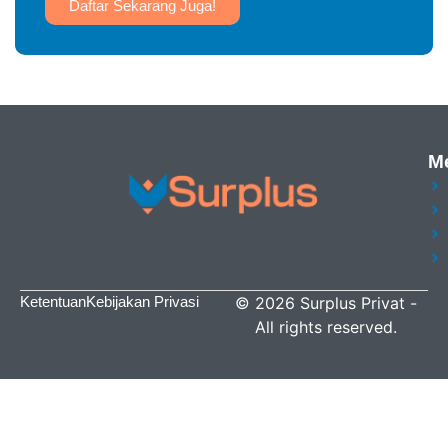
Daftar Sekarang Juga!
M
Ketentuan
Kebijakan Privasi
©
2026
Surplus Privat
-
All rights reserved.