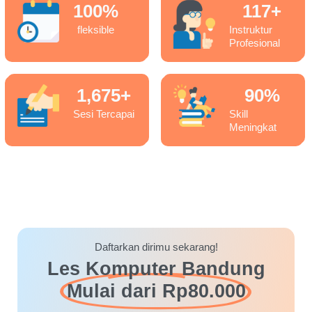
100
%
117
+
fleksible
Instruktur
Profesional
1,675
+
90
%
Sesi Tercapai
Skill
Meningkat
Daftarkan dirimu sekarang!
Les Komputer Bandung
Mulai dari Rp80.000