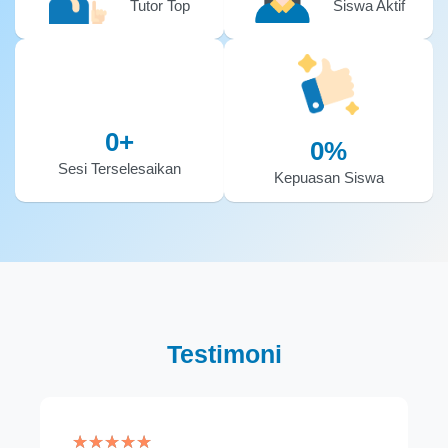
Tutor Top
Siswa Aktif
0
+
0
%
Sesi Terselesaikan
Kepuasan Siswa
Testimoni
★
★
★
★
★