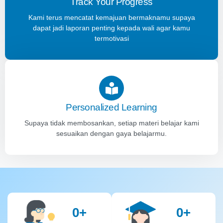
Track Your Progress
Kami terus mencatat kemajuan bermaknamu supaya
dapat jadi laporan penting kepada wali agar kamu
termotivasi
Personalized Learning
Supaya tidak membosankan, setiap materi belajar kami
sesuaikan dengan gaya belajarmu.
0
+
0
+