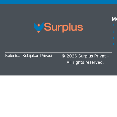
M
Ketentuan
Kebijakan Privasi
©
2026
Surplus Privat
-
All rights reserved.