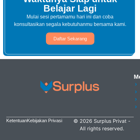
Belajar Lagi
Mulai sesi pertamamu hari ini dan coba
konsultasikan segala kebutuhanmu bersama kami.
Daftar Sekarang
M
Ketentuan
Kebijakan Privasi
©
2026
Surplus Privat
-
All rights reserved.