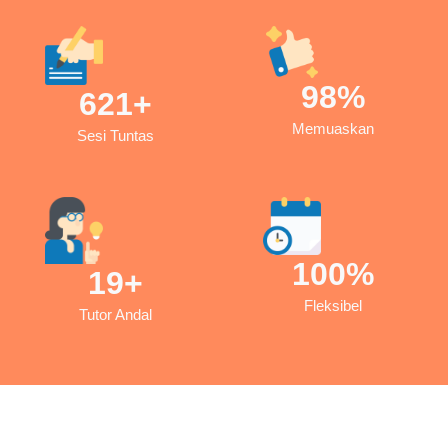
98
%
621
+
Memuaskan
Sesi Tuntas
100
%
19
+
Fleksibel
Tutor Andal