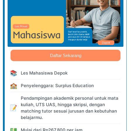
Daftar Sekarang
📚
Les Mahasiswa Depok
🏫
Penyelenggara: Surplus Education
Pendampingan akademik personal untuk mata
kuliah, UTS UAS, hingga skripsi, dengan
📝
matching tutor sesuai jurusan dan kebutuhan
belajarmu.
💵
Mulai dari
Rp
267.800
per jam