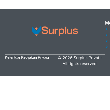
M
Ketentuan
Kebijakan Privasi
©
2026
Surplus Privat
-
All rights reserved.