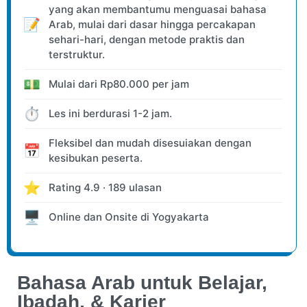
yang akan membantumu menguasai bahasa
📝
Arab, mulai dari dasar hingga percakapan
sehari-hari, dengan metode praktis dan
terstruktur.
💵
Mulai dari
Rp
80.000
per jam
⏱️
Les ini berdurasi 1-2 jam.
Fleksibel dan mudah disesuiakan dengan
📅
kesibukan peserta.
⭐
Rating
4.9
·
189
ulasan
🖥️
Online dan Onsite
di Yogyakarta
Bahasa Arab untuk Belajar,
Ibadah, & Karier