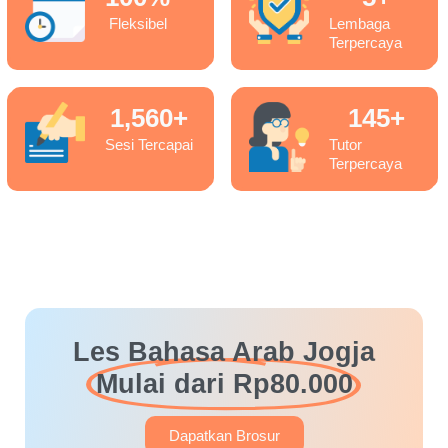
Fleksibel
Lembaga
Terpercaya
1,560
+
145
+
Sesi Tercapai
Tutor
Terpercaya
Les Bahasa Arab Jogja
Mulai dari Rp80.000
Dapatkan Brosur