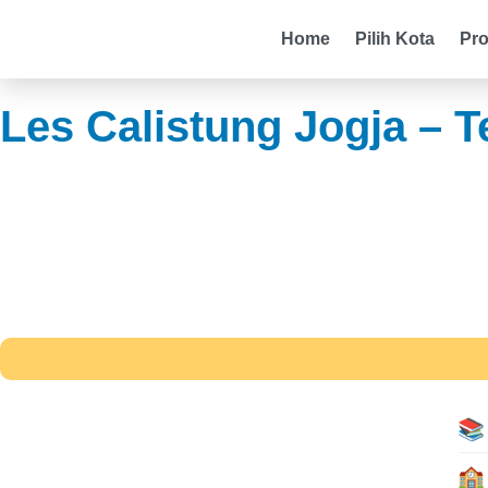
Home
Pilih Kota
Pr
Les Calistung Jogja – 
📚
🏫