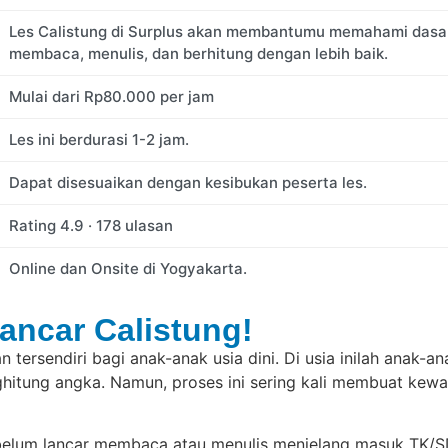
Les Calistung di Surplus akan membantumu memahami dasa
membaca, menulis, dan berhitung dengan lebih baik.
Mulai dari
Rp
80.000
per jam
Les ini berdurasi 1-2 jam.
Dapat disesuaikan dengan kesibukan peserta les.
Rating
4.9
·
178
ulasan
Online dan Onsite
di Yogyakarta.
ancar Calistung!
n tersendiri bagi anak-anak usia dini. Di usia inilah anak-a
ghitung angka. Namun, proses ini sering kali membuat kewa
belum lancar membaca atau menulis menjelang masuk TK/SD.