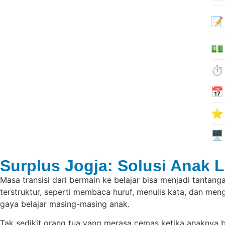
📝
💵
⏱️
📅
⭐
🖥️
Surplus Jogja: Solusi Anak L
Masa transisi dari bermain ke belajar bisa menjadi tantanga
terstruktur, seperti membaca huruf, menulis kata, dan men
gaya belajar masing-masing anak.
Tak sedikit orang tua yang merasa cemas ketika anaknya 