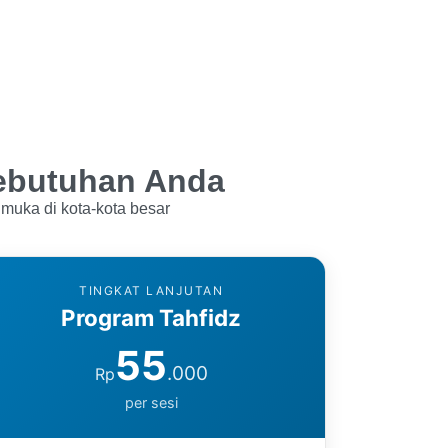
Kebutuhan Anda
 muka di kota-kota besar
TINGKAT LANJUTAN
Program Tahfidz
55
.000
Rp
per sesi