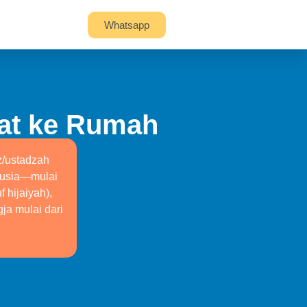
Whatsapp
vat ke Rumah
z/ustadzah
a usia—mulai
 hijaiyah),
gja mulai dari