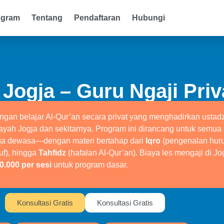
ogram
Tentang
Pendaftaran
Hubungi
 Jogja – Guru Ngaji Pri
ngan belajar Al-Qur’an secara privat yang menghadirkan ustad
layah Jogja dan sekitarnya. Program ini dirancang untuk semu
ngga dewasa—dengan materi bertahap dari
Iqro
(pengenalan huruf
uf), hingga
Tahfidz
(hafalan Al-Qur’an). Biaya les mengaji di Jo
.000 per sesi
untuk program dasar.
Konsultasi Gratis
Konsultasi Gratis