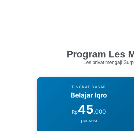
Program Les M
Les privat mengaji Surp
TINGKAT DASAR
Belajar Iqro
45
.000
Rp
per sesi