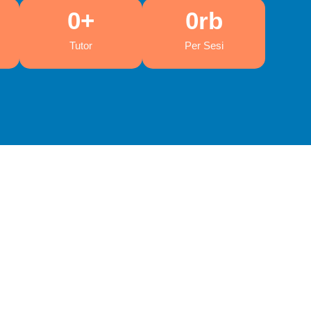
0
+
0
rb
Tutor
Per Sesi