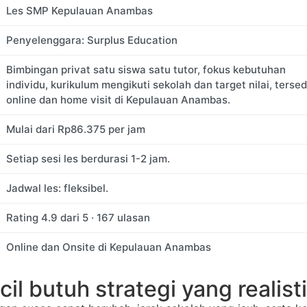
Les SMP Kepulauan Anambas
Penyelenggara: Surplus Education
Bimbingan privat satu siswa satu tutor, fokus kebutuhan
individu, kurikulum mengikuti sekolah dan target nilai, tersed
online dan home visit di Kepulauan Anambas.
Mulai dari
Rp
86.375
per jam
Setiap sesi les berdurasi 1-2 jam.
Jadwal les: fleksibel.
Rating
4.9
dari
5
·
167
ulasan
Online dan Onsite
di Kepulauan Anambas
cil butuh strategi yang realist