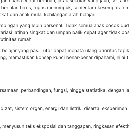
n cuaca cepat berubah, jarak sekolah yang jauh, serta keg
h berjalan terus, tugas menumpuk, sementara kesempatan m
kat dan anak mulai kehilangan arah belajar.
pingan yang lebih personal. Tidak semua anak cocok dudu
iasi latihan singkat dan umpan balik cepat agar tidak bos
tinitas rumah.
elajar yang pas. Tutor dapat menata ulang prioritas topi
g, memastikan konsep kunci benar-benar dipahami, nilai t
amaan, perbandingan, fungsi, hingga statistika, dengan la
ud zat, sistem organ, energi dan listrik, disertai eksperi
sun teks eksposisi dan tanggapan, ringkasan efektif, serta