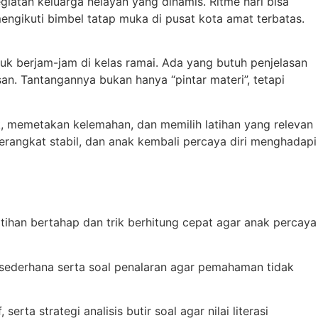
iatan keluarga nelayan yang dinamis. Ritme hari bisa
engikuti bimbel tatap muka di pusat kota amat terbatas.
k berjam-jam di kelas ramai. Ada yang butuh penjelasan
an. Tantangannya bukan hanya “pintar materi”, tetapi
k, memetakan kelemahan, dan memilih latihan yang relevan
erangkat stabil, dan anak kembali percaya diri menghadapi
tihan bertahap dan trik berhitung cepat agar anak percaya
men sederhana serta soal penalaran agar pemahaman tidak
 strategi analisis butir soal agar nilai literasi