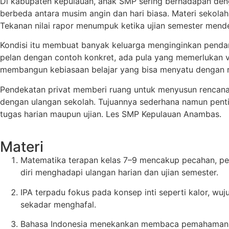
Di kabupaten kepulauan, anak SMP sering berhadapan denga
berbeda antara musim angin dan hari biasa. Materi sekola
Tekanan nilai rapor menumpuk ketika ujian semester mende
Kondisi itu membuat banyak keluarga menginginkan pendam
pelan dengan contoh konkret, ada pula yang memerlukan var
membangun kebiasaan belajar yang bisa menyatu dengan ru
Pendekatan privat memberi ruang untuk menyusun rencana b
dengan ulangan sekolah. Tujuannya sederhana namun pentin
tugas harian maupun ujian. Les SMP Kepulauan Anambas.
Materi
Matematika terapan kelas 7–9 mencakup pecahan, pers
diri menghadapi ulangan harian dan ujian semester.
IPA terpadu fokus pada konsep inti seperti kalor, wuj
sekadar menghafal.
Bahasa Indonesia menekankan membaca pemahaman, menyu