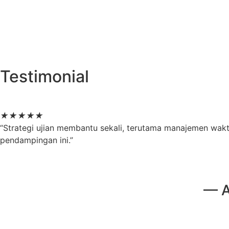
Testimonial
★
★
★
★
★
“Strategi ujian membantu sekali, terutama manajemen waktu
pendampingan ini.”
— A