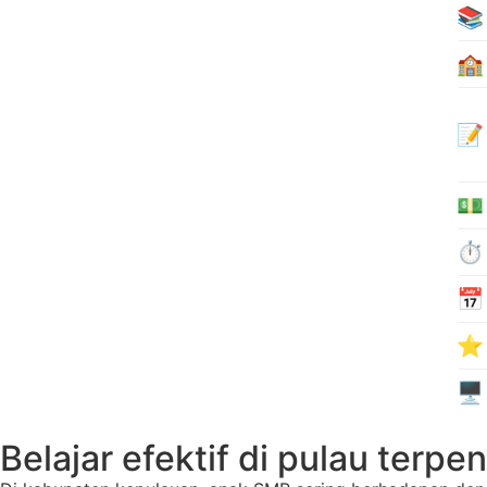
📚
🏫
📝
💵
⏱️
📅
⭐
🖥️
Belajar efektif di pulau terpen