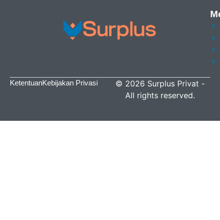
M
Ketentuan
Kebijakan Privasi
©
2026
Surplus Privat
-
All rights reserved.