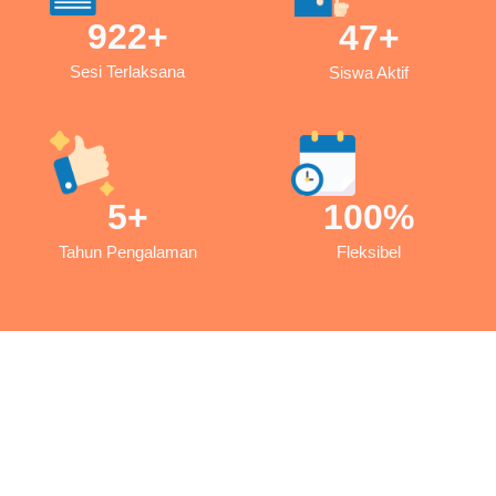
922
+
47
+
Sesi Terlaksana
Siswa Aktif
5
+
100
%
Tahun Pengalaman
Fleksibel