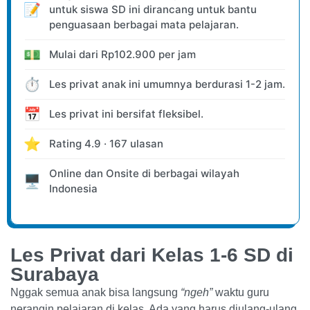
📝
untuk siswa SD ini dirancang untuk bantu
penguasaan berbagai mata pelajaran.
💵
Mulai dari
Rp
102.900
per jam
⏱️
Les privat anak ini umumnya berdurasi 1-2 jam.
📅
Les privat ini bersifat fleksibel.
⭐
Rating
4.9
·
167
ulasan
Online dan Onsite
di berbagai wilayah
🖥️
Indonesia
Les Privat dari Kelas 1-6 SD di
Surabaya
Nggak semua anak bisa langsung
“ngeh”
waktu guru
nerangin pelajaran di kelas. Ada yang harus diulang-ulang