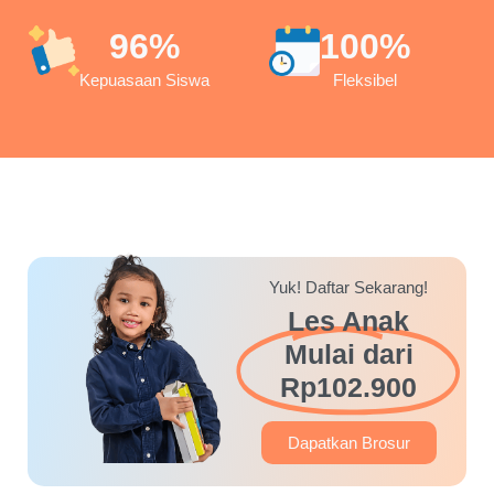
96
%
100
%
Kepuasaan Siswa
Fleksibel
Yuk! Daftar Sekarang!
Les Anak
Mulai dari
Rp102.900
Dapatkan Brosur