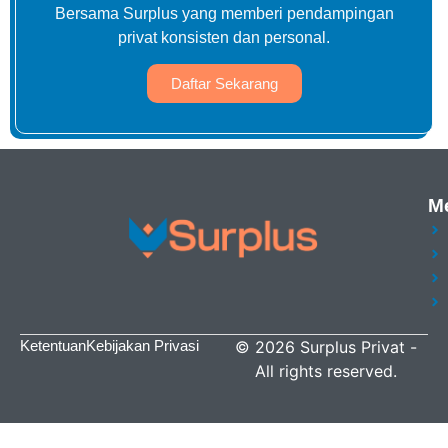
Bersama Surplus yang memberi pendampingan
privat konsisten dan personal.
Daftar Sekarang
M
Ketentuan
Kebijakan Privasi
©
2026
Surplus Privat
-
All rights reserved.