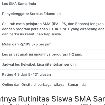
Les SMA Samarinda
Penyelenggara: Surplus Education
Seluruh mata pelajaran SMA (IPA, IPS, dan Bahasa) lengkap
dengan program persiapan UTBK–SNBT yang dirancang adap
dan berbasis kebutuhan tiap siswa.
Mulai dari
Rp
109.875
per jam
Les privat anak ini umumnya berdurasi 1-2 jam.
Jadwal les fleksibel, bisa ditentukan sendiri..
Rating
4.9
dari
5
·
131
ulasan
Online dan Onsite
di berbagai wilayah Samarinda
datnya Rutinitas Siswa SMA S