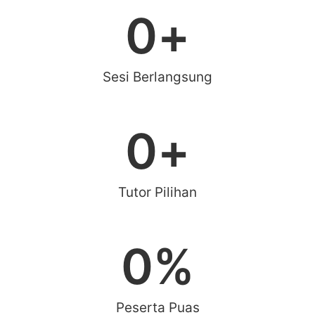
0
+
Sesi Berlangsung
0
+
Tutor Pilihan
0
%
Peserta Puas