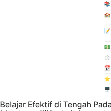
📚
🏫
📝
💵
⏱️
📅
⭐
🖥️
Belajar Efektif di Tengah Pa