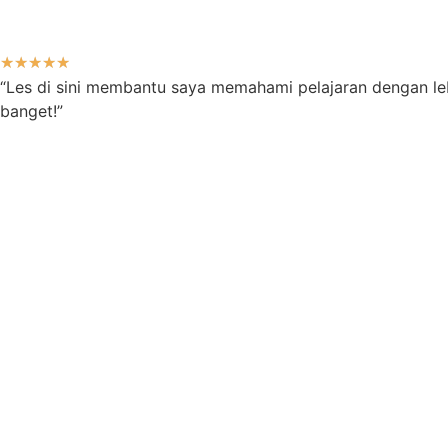
★
★
★
★
★
“Les di sini membantu saya memahami pelajaran dengan leb
banget!”