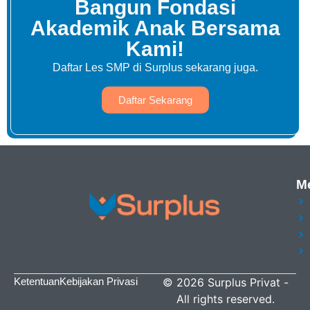
Bangun Fondasi
Akademik Anak Bersama
Kami!
Daftar Les SMP di Surplus sekarang juga.
Daftar Sekarang
M
Ketentuan
Kebijakan Privasi
©
2026
Surplus Privat
-
All rights reserved.